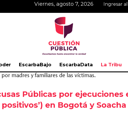
viernes, agosto 7, 2026
Ingresar a
oder
EscarbaBajo
EscarbaData
La Tribu
or madres y familiares de las víctimas.
Cuestión
usas Públicas por ejecuciones ex
positivos’) en Bogotá y Soacha
Pública