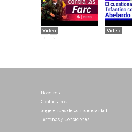
Video
Video
Nosotros
Contáctanos
Sugerencias de confidencialidad
Términos y Condiciones