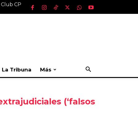
l Club CP
La Tribuna
Más
trajudiciales (‘falsos