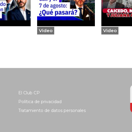
Video
Video
El Club CP
Política de privacidad
Tratamiento de datos personales