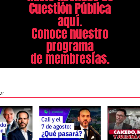
Cuestión Pública
aquí.
Conoce nuestro
programa
de membresías.
or