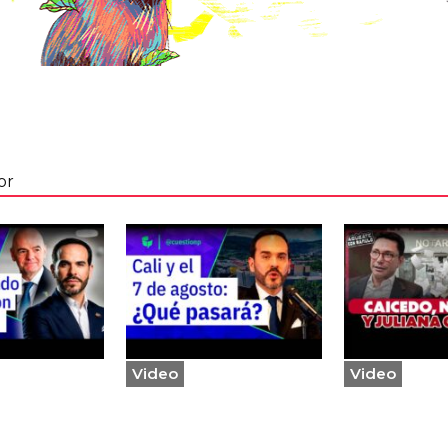
or
Video
Video