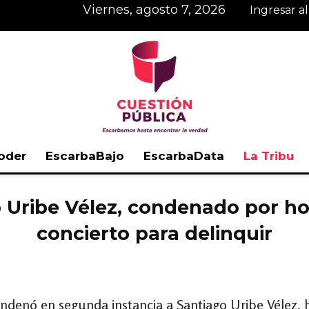
viernes, agosto 7, 2026
Ingresar a
oder
EscarbaBajo
EscarbaData
La Tribu
Cuestión
o Uribe Vélez, condenado por ho
concierto para delinquir
Pública
ondenó en segunda instancia a Santiago Uribe Vélez,