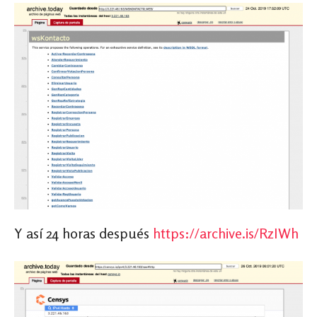
Y así 24 horas después
https://archive.is/RzIWh