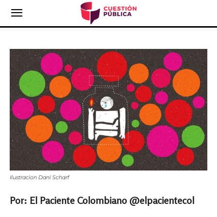
Ilustracion Dani Scharf
Por: El Paciente Colombiano @elpacientecol