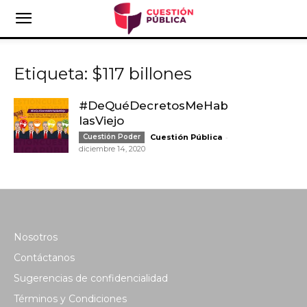
Etiqueta: $117 billones
#DeQuéDecretosMeHab
lasViejo
-
Cuestión Poder
Cuestión Pública
diciembre 14, 2020
Nosotros
Contáctanos
Sugerencias de confidencialidad
Términos y Condiciones