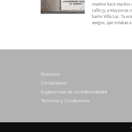
reunirse hace muchos dí
calle 53, a muy pocas 
barrio Villa Luz. Ya e
amigos, que estaban a p
Nosotros
Contáctanos
Sugerencias de confidencialidad
Términos y Condiciones