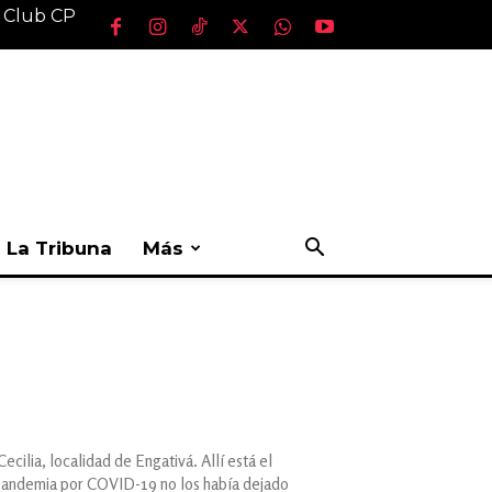
l Club CP
La Tribuna
Más
ecilia, localidad de Engativá. Allí está el
a pandemia por COVID-19 no los había dejado