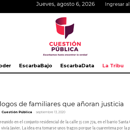
jueves, agosto 6, 2026
Ingresar a
oder
EscarbaBajo
EscarbaData
La Tribu
Cuestión
ogos de familiares que añoran justicia
-
Cuestión Pública
septiembre 13, 2020
Pública
eunido en el conjunto residencial de la calle 55 con 77a, en el barrio Santa C
 vivía Javier. La idea era tomarse unos tragos porque la cuarentena por l