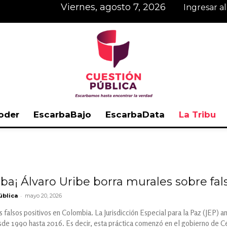
viernes, agosto 7, 2026
Ingresar a
oder
EscarbaBajo
EscarbaData
La Tribu
Cuestión
aba¡ Álvaro Uribe borra murales sobre fal
-
ública
mayo 20, 2026
Pública
os falsos positivos en Colombia. La Jurisdicción Especial para la Paz (JEP) 
esde 1990 hasta 2016. Es decir, esta práctica comenzó en el gobierno de C