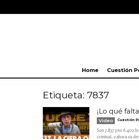
Home
Cuestión P
Etiqueta: 7837
¡Lo qué falt
Video
Cuestión P
Son 7.837 y no 6.402 l
criminal, y ahora va d