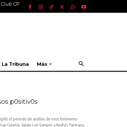
l Club CP
La Tribuna
Más
sos p0sitiv0s
amplió el periodo de análisis de este fenómeno
ésar Gaviria, siguió con Samper y Andrés Pastrana,