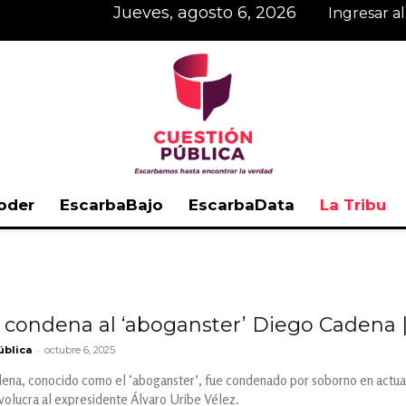
jueves, agosto 6, 2026
Ingresar a
oder
EscarbaBajo
EscarbaData
La Tribu
Cuestión
a condena al ‘aboganster’ Diego Cadena 
-
ública
octubre 6, 2025
Pública
na, conocido como el ‘aboganster’, fue condenado por soborno en actuaci
volucra al expresidente Álvaro Uribe Vélez.