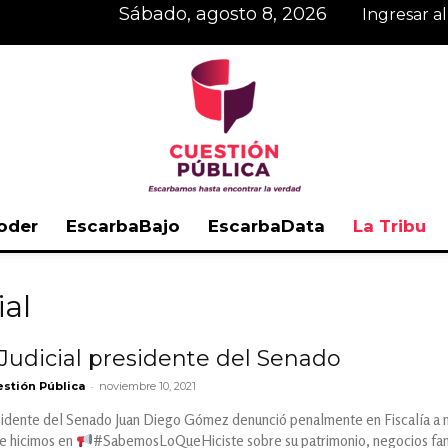
sábado, agosto 8, 2026
Ingresar a
oder
EscarbaBajo
EscarbaData
La Tribu
Cuestión
ial
Judicial presidente del Senado
-
stión Pública
noviembre 10, 2021
Pública
sidente del Senado Juan Diego Gómez denunció penalmente en Fiscalía a n
ue hicimos en
#SabemosLoQueHiciste sobre su patrimonio, negocios famil