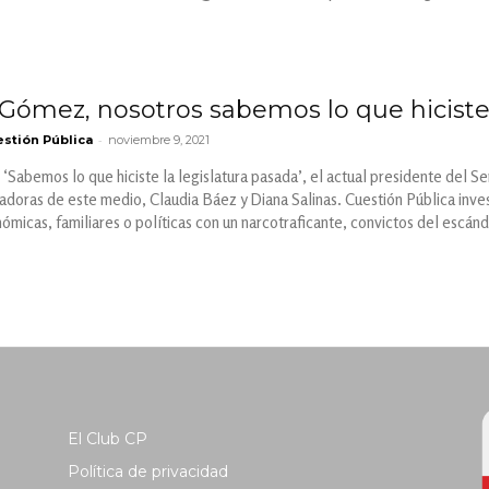
Gómez, nosotros sabemos lo que hicist
-
stión Pública
noviembre 9, 2021
e ‘Sabemos lo que hiciste la legislatura pasada’, el actual presidente de
ndadoras de este medio, Claudia Báez y Diana Salinas. ​​Cuestión Pública in
ómicas, familiares o políticas con un narcotraficante, convictos del escá
El Club CP
Política de privacidad