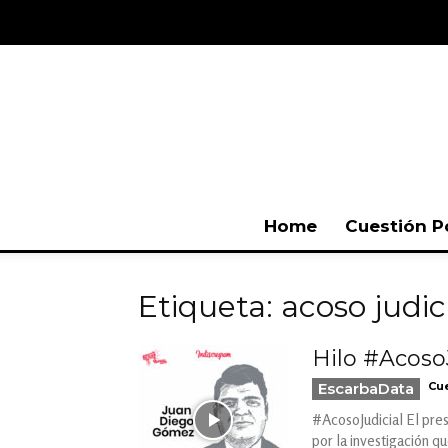
Home
Cuestión P
Etiqueta: acoso judic
Hilo #Acoso
EscarbaData
Cue
#AcosoJudicial El pre
por la investigación q