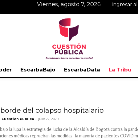
viernes, agosto 7, 2026
Ingresar a
oder
EscarbaBajo
EscarbaData
La Tribu
Cuestión
l borde del colapso hospitalario
-
Cuestión Pública
julio 22, 2020
Pública
bajo la lupa la estrategia de lucha de la Alcaldía de Bogotá contra la pand
aciones médicas reprueban las medidas; la mayoría de pacientes COVID mue