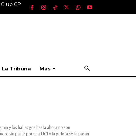
l Club CP
La Tribuna
Más
emia y los hallazgos hasta ahora no son
re sin pasar por una UCI y la pelota se la pasan