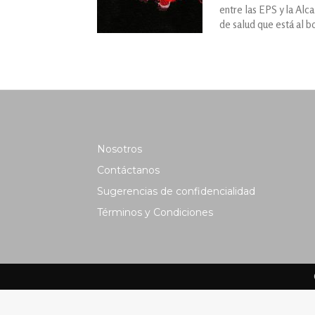
entre las EPS y la Alca
de salud que está al b
Nosotros
Contáctanos
Sugerencias de confidencialidad
Términos y Condiciones