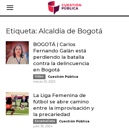
Etiqueta: Alcaldía de Bogotá
BOGOTÁ | Carlos
Fernando Galán está
perdiendo la batalla
contra la delincuencia
en Bogotá
-
Video
Cuestión Pública
marzo 25, 2025
La Liga Femenina de
fútbol se abre camino
entre la improvisación y
la precariedad
-
EscarbaData
Cuestión Pública
julio 30, 2024