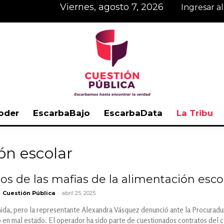
viernes, agosto 7, 2026
Ingresar a
oder
EscarbaBajo
EscarbaData
La Tribu
Cuestión
ón escolar
los de las mafias de la alimentación esc
-
Cuestión Pública
abril 25, 2025
Pública
ida, pero la representante Alexandra Vásquez denunció ante la Procuradur
o en mal estado. El operador ha sido parte de cuestionados contratos del 