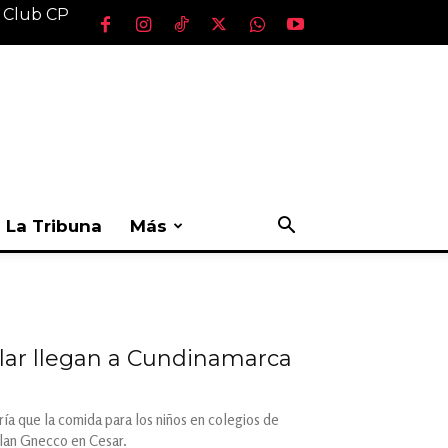
l Club CP
La Tribuna
Más
olar llegan a Cundinamarca
ía que la comida para los niños en colegios de
clan Gnecco en Cesar.