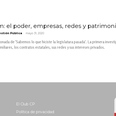
m: el poder, empresas, redes y patrimoni
-
stión Pública
mayo 31, 2020
onada de 'Sabemos lo que hiciste la legislatura pasada'. La primera investi
iliares, los contratos estatales, sus redes y sus intereses privados.
El Club CP
Política de privacidad