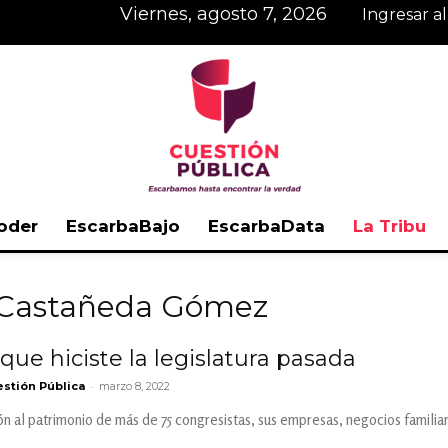
viernes, agosto 7, 2026
Ingresar a
oder
EscarbaBajo
EscarbaData
La Tribu
Cuestión
a Castañeda Gómez
ue hiciste la legislatura pasada
-
stión Pública
marzo 8, 2022
Pública
ón al patrimonio de más de 75 congresistas, sus empresas, negocios familiare