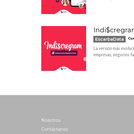
Indi$cregra
EscarbaData
Cue
La versión más evoluci
empresas, negocios fam
Nosotros
Contáctanos