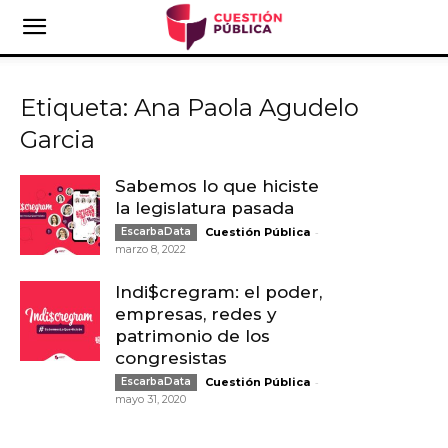
Etiqueta: Ana Paola Agudelo
Garcia
Sabemos lo que hiciste
la legislatura pasada
-
EscarbaData
Cuestión Pública
marzo 8, 2022
Indi$cregram: el poder,
empresas, redes y
patrimonio de los
congresistas
-
EscarbaData
Cuestión Pública
mayo 31, 2020