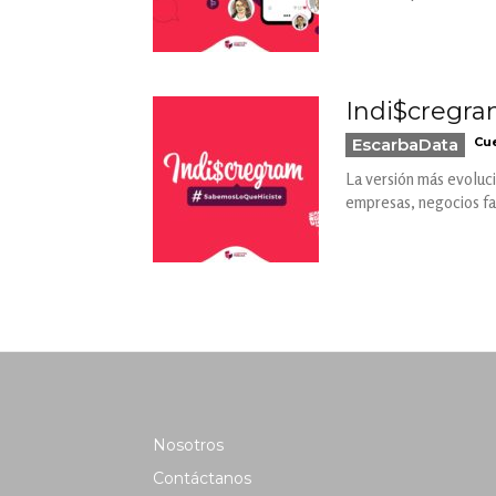
Indi$cregra
EscarbaData
Cue
La versión más evoluci
empresas, negocios fam
Nosotros
Contáctanos