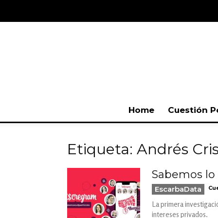
Home
Cuestión P
Etiqueta: Andrés Cri
Sabemos lo q
EscarbaData
Cue
La primera investigaci
intereses privados.