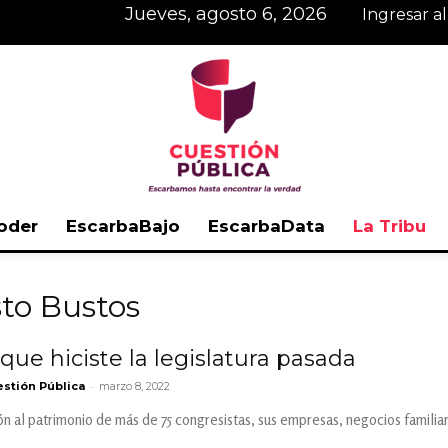
jueves, agosto 6, 2026
Ingresar a
oder
EscarbaBajo
EscarbaData
La Tribu
Cuestión
sto Bustos
ue hiciste la legislatura pasada
-
stión Pública
marzo 8, 2022
Pública
ón al patrimonio de más de 75 congresistas, sus empresas, negocios familiare