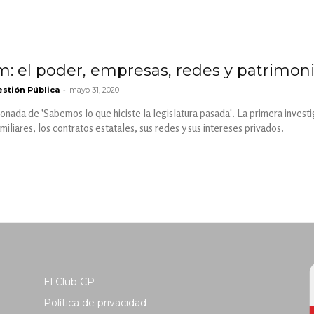
m: el poder, empresas, redes y patrimoni
-
stión Pública
mayo 31, 2020
onada de 'Sabemos lo que hiciste la legislatura pasada'. La primera investi
iliares, los contratos estatales, sus redes y sus intereses privados.
El Club CP
Política de privacidad