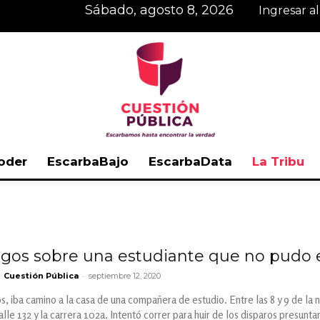
sábado, agosto 8, 2026
Ingresar a
oder
EscarbaBajo
EscarbaData
La Tribu
Cuestión
os sobre una estudiante que no pudo 
-
Cuestión Pública
septiembre 12, 2020
Pública
, iba camino a la casa de una compañera de estudio. Entre las 8 y 9 de la 
alle 132 y la carrera 102a. Intentó correr para huir de los disparos presun