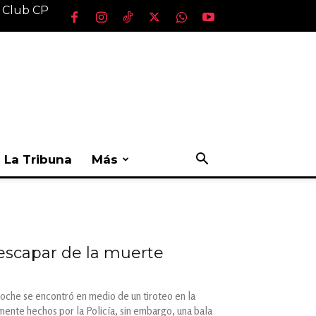
l Club CP
La Tribuna
Más
escapar de la muerte
noche se encontró en medio de un tiroteo en la
tamente hechos por la Policía, sin embargo, una bala