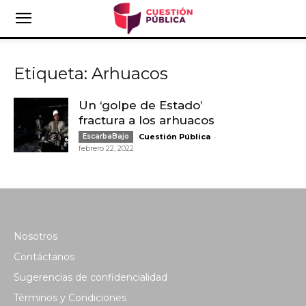
Etiqueta: Arhuacos
Un ‘golpe de Estado’
fractura a los arhuacos
-
EscarbaBajo
Cuestión Pública
febrero 22, 2022
Nosotros
Contáctanos
Sugerencias de confidencialidad
Términos y Condiciones