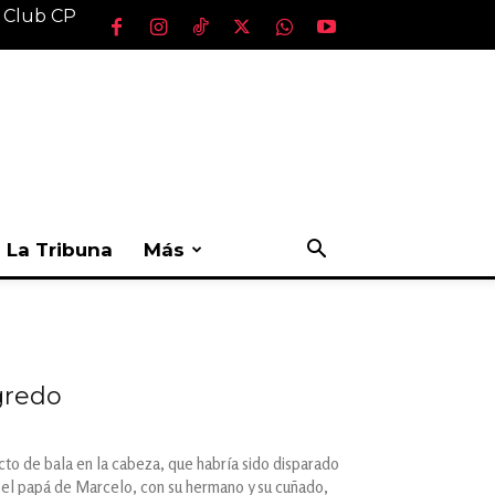
l Club CP
La Tribuna
Más
gredo
cto de bala en la cabeza, que habría sido disparado
n el papá de Marcelo, con su hermano y su cuñado,