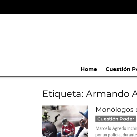
Home
Cuestión P
Etiqueta: Armando 
Monólogos d
Cuestión Poder
Marcelo Agredo Inchima
por un policía, durant