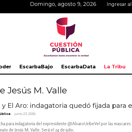
domingo, agosto 9, 2026
Ingresar a
oder
EscarbaBajo
EscarbaData
La Tribu
Cuestión
e Jesús M. Valle
 y El Aro: indagatoria quedó fijada para e
-
ública
junio 23, 2026
Pública
 fecha para indagatoria del expresidente @AlvaroUribeVel por las mascares
inato de Jesús M. Valle. Será el 24 de julio.