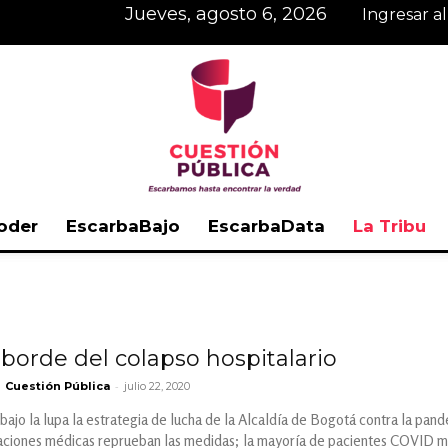
jueves, agosto 6, 2026
Ingresar a
oder
EscarbaBajo
EscarbaData
La Tribu
Cuestión
l borde del colapso hospitalario
-
Cuestión Pública
julio 22, 2020
Pública
bajo la lupa la estrategia de lucha de la Alcaldía de Bogotá contra la pand
aciones médicas reprueban las medidas; la mayoría de pacientes COVID mue