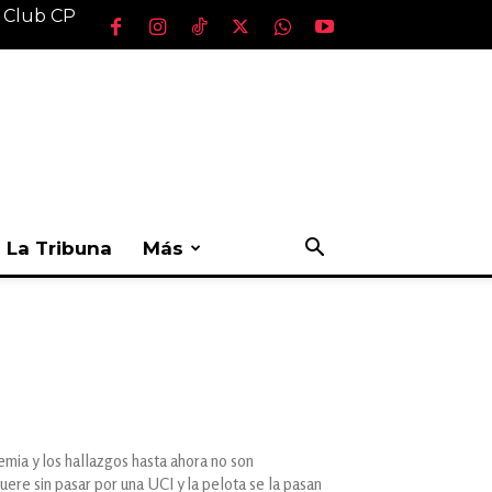
l Club CP
La Tribuna
Más
emia y los hallazgos hasta ahora no son
re sin pasar por una UCI y la pelota se la pasan