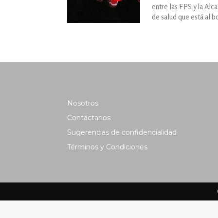
entre las EPS y la Alca
de salud que está al b
Nosotros
Contáctanos
Sugerencias de confidencialidad
Términos y Condiciones