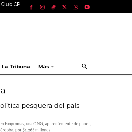
l Club CP
La Tribuna
Más
ca
olítica pesquera del país
ral en Funpromas, una ONG, aparentemente de papel,
 Córdoba, por $1.268 millones.