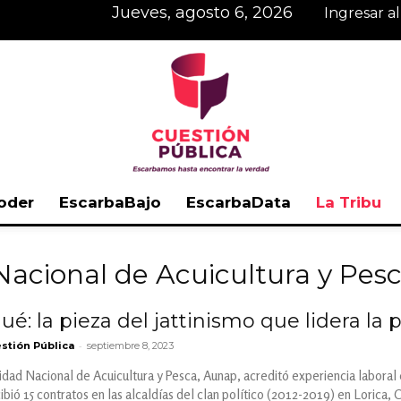
jueves, agosto 6, 2026
Ingresar a
oder
EscarbaBajo
EscarbaData
La Tribu
Cuestión
Nacional de Acuicultura y Pes
: la pieza del jattinismo que lidera la p
-
stión Pública
septiembre 8, 2023
Pública
oridad Nacional de Acuicultura y Pesca, Aunap, acreditó experiencia labo
cibió 15 contratos en las alcaldías del clan político (2012-2019) en Lorica,