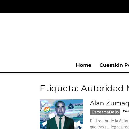
Home
Cuestión P
Etiqueta: Autoridad 
Alan Zumaqué
EscarbaBajo
Cue
El director de la Aut
que tras su llegada re