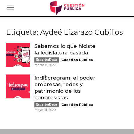
Etiqueta: Aydeé Lizarazo Cubillos
Sabemos lo que hiciste
la legislatura pasada
-
EscarbaData
Cuestión Pública
marzo 8, 2022
Indi$cregram: el poder,
empresas, redes y
patrimonio de los
congresistas
-
EscarbaData
Cuestión Pública
mayo 31, 2020