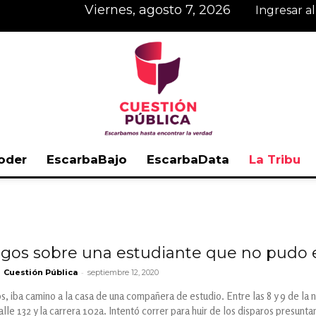
viernes, agosto 7, 2026
Ingresar a
oder
EscarbaBajo
EscarbaData
La Tribu
Cuestión
os sobre una estudiante que no pudo 
-
Cuestión Pública
septiembre 12, 2020
Pública
, iba camino a la casa de una compañera de estudio. Entre las 8 y 9 de la 
alle 132 y la carrera 102a. Intentó correr para huir de los disparos presun