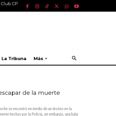
l Club CP
La Tribuna
Más
escapar de la muerte
noche se encontró en medio de un tiroteo en la
tamente hechos por la Policía, sin embargo, una bala