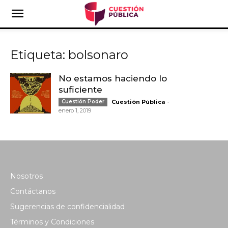
Etiqueta: bolsonaro
No estamos haciendo lo
suficiente
-
Cuestión Poder
Cuestión Pública
enero 1, 2019
Nosotros
Contáctanos
Sugerencias de confidencialidad
Términos y Condiciones