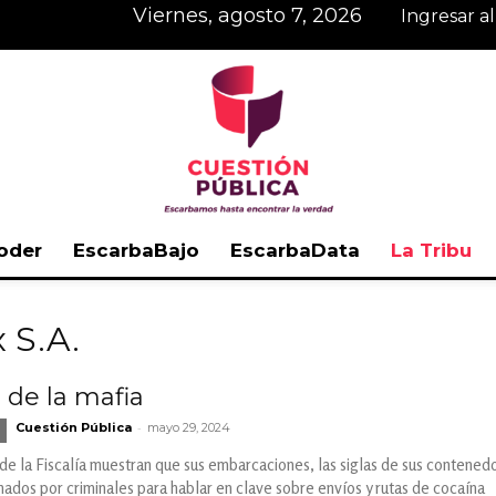
viernes, agosto 7, 2026
Ingresar a
oder
EscarbaBajo
EscarbaData
La Tribu
Cuestión
x S.A.
s de la mafia
-
Cuestión Pública
mayo 29, 2024
Pública
e la Fiscalía muestran que sus embarcaciones, las siglas de sus contened
dos por criminales para hablar en clave sobre envíos y rutas de cocaína