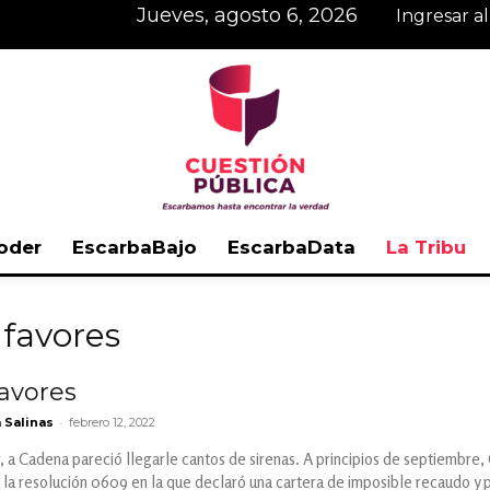
jueves, agosto 6, 2026
Ingresar a
oder
EscarbaBajo
EscarbaData
La Tribu
Cuestión
 favores
avores
-
 Salinas
febrero 12, 2022
Pública
, a Cadena pareció llegarle cantos de sirenas. A principios de septiembre, 
 la resolución 0609 en la que declaró una cartera de imposible recaudo y p