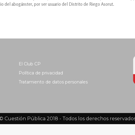
io del abogánster, por ser usuario del Distrito de Riego Asorut.
El Club CP
Política de privacidad
Tratamiento de datos personales
© Cuestión Pública 2018 - Todos los derechos reservado