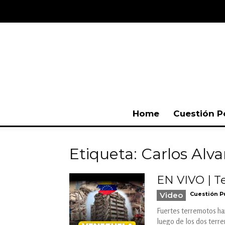
Home
Cuestión P
Etiqueta: Carlos Alv
EN VIVO | T
Video
Cuestión P
Fuertes terremotos han
luego de los dos terre