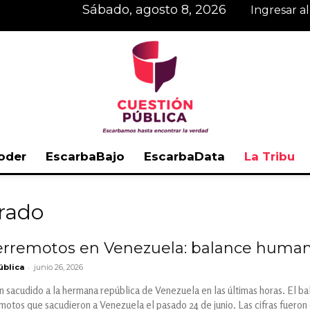
sábado, agosto 8, 2026
Ingresar a
oder
EscarbaBajo
EscarbaData
La Tribu
Cuestión
arado
erremotos en Venezuela: balance human
-
ública
junio 26, 2026
Pública
 sacudido a la hermana república de Venezuela en las últimas horas. El bal
motos que sacudieron a Venezuela el pasado 24 de junio. Las cifras fuero