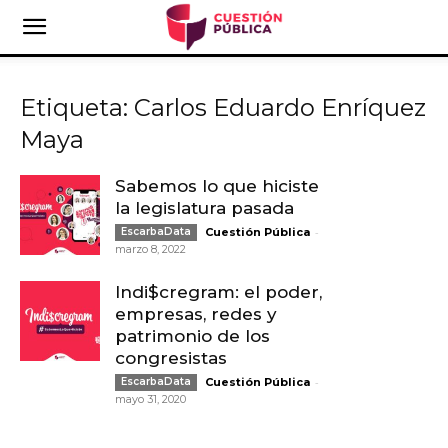
Etiqueta: Carlos Eduardo Enríquez
Maya
Sabemos lo que hiciste
la legislatura pasada
-
EscarbaData
Cuestión Pública
marzo 8, 2022
Indi$cregram: el poder,
empresas, redes y
patrimonio de los
congresistas
-
EscarbaData
Cuestión Pública
mayo 31, 2020