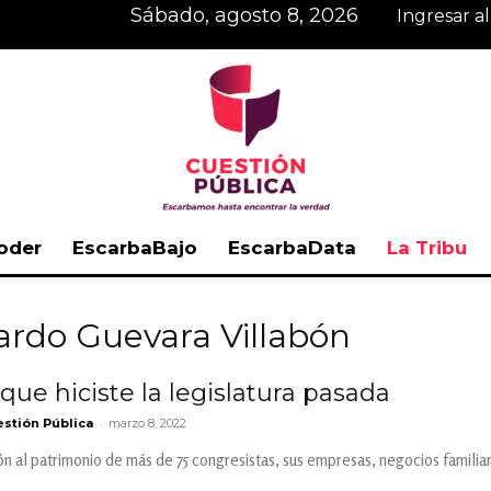
sábado, agosto 8, 2026
Ingresar a
oder
EscarbaBajo
EscarbaData
La Tribu
Cuestión
ardo Guevara Villabón
ue hiciste la legislatura pasada
-
stión Pública
marzo 8, 2022
Pública
ón al patrimonio de más de 75 congresistas, sus empresas, negocios familiare