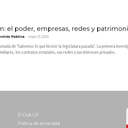
m: el poder, empresas, redes y patrimoni
-
stión Pública
mayo 31, 2020
onada de 'Sabemos lo que hiciste la legislatura pasada'. La primera investi
iliares, los contratos estatales, sus redes y sus intereses privados.
El Club CP
Política de privacidad