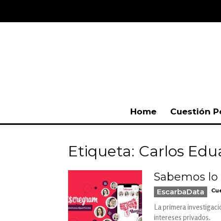
Home
Cuestión P
Etiqueta: Carlos Edu
Sabemos lo q
EscarbaData
Cue
La primera investigaci
intereses privados.