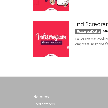
Indi$cregra
EscarbaData
Cue
La versión más evoluci
empresas, negocios fam
Nosotros
Contáctanos