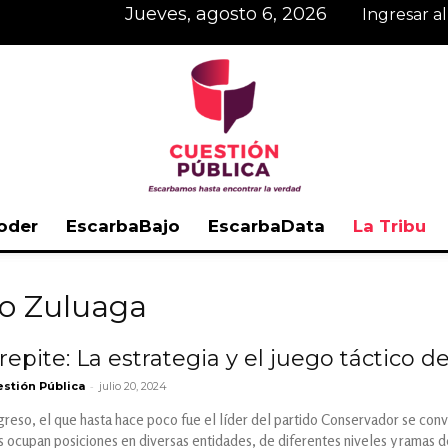
jueves, agosto 6, 2026
Ingresar a
oder
EscarbaBajo
EscarbaData
La Tribu
Cuestión
io Zuluaga
repite: La estrategia y el juego táctico d
-
stión Pública
julio 20, 2024
Pública
reso, el que hasta hace poco fue el líder del partido Conservador se convir
s ocupan posiciones en diversas entidades, de diferentes niveles y ramas 