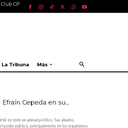
l Club CP
La Tribuna
Más
e Efraín Cepeda en su...
tió en todo un animal político. Sus aliados,
del poder público, principalmente en los organismos