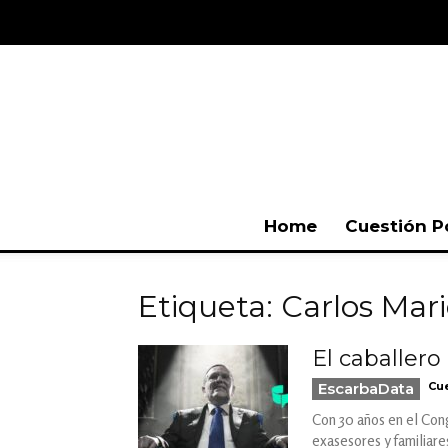
Home
Cuestión P
Etiqueta: Carlos Mar
El caballero 
EscarbaData
Cue
Con 30 años en el Cong
exasesores y familiare