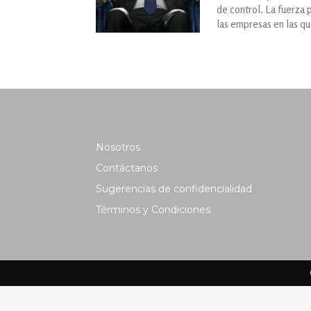
de control. La fuerza 
las empresas en las qu
Nosotros
Contáctanos
Sugerencias de confidencialidad
Términos y Condiciones