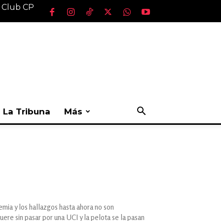
l Club CP
La Tribuna
Más
emia y los hallazgos hasta ahora no son
re sin pasar por una UCI y la pelota se la pasan