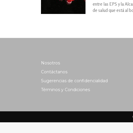
entre las EPS y la Alca
de salud que está al b
Nosotros
Contáctanos
Sugerencias de confidencialidad
Términos y Condiciones