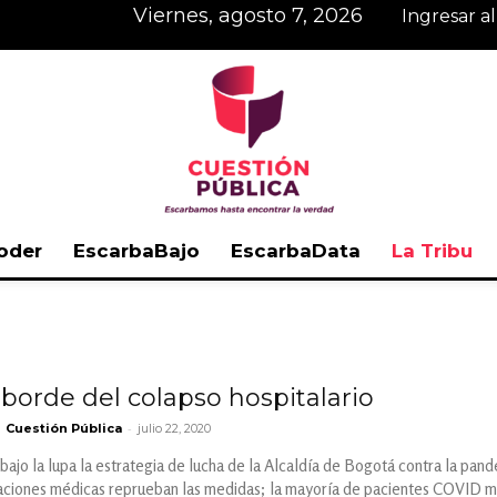
viernes, agosto 7, 2026
Ingresar a
oder
EscarbaBajo
EscarbaData
La Tribu
Cuestión
l borde del colapso hospitalario
-
Cuestión Pública
julio 22, 2020
Pública
bajo la lupa la estrategia de lucha de la Alcaldía de Bogotá contra la pand
aciones médicas reprueban las medidas; la mayoría de pacientes COVID mue