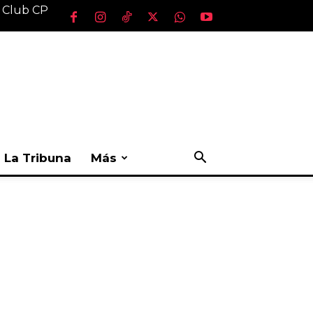
l Club CP
La Tribuna
Más