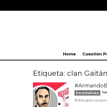
Home
Cuestión P
Etiqueta: clan Gaitá
#ArmandoBen
EscarbaData
Cue
Refrescamos sus proces