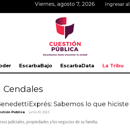
viernes, agosto 7, 2026
Ingresar a
oder
EscarbaBajo
EscarbaData
La Tribu
Cuestión
n Cendales
edettiExprés: Sabemos lo que hiciste
-
stión Pública
junio 20, 2023
Pública
os judiciales, propiedades y los negocios de su familia.