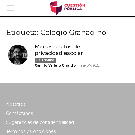
Etiqueta: Colegio Granadino
Menos pactos de
privacidad escolar
La Tribuna
-
Camilo Vallejo Giraldo
mayo 7, 2022
Nosotros
Contáctanos
Sugerencias de confidencialidad
Términos y Condiciones