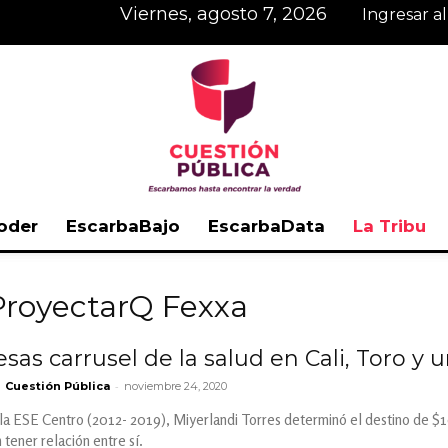
viernes, agosto 7, 2026
Ingresar a
oder
EscarbaBajo
EscarbaData
La Tribu
Cuestión
ProyectarQ Fexxa
as carrusel de la salud en Cali, Toro y u
-
Cuestión Pública
noviembre 24, 2020
Pública
la ESE Centro (2012- 2019), Miyerlandi Torres determinó el destino de $1
tener relación entre sí.