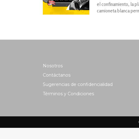
el confinamiento, la p
camioneta blanca per
Nosotros
Contáctanos
Sugerencias de confidencialidad
Términos y Condiciones