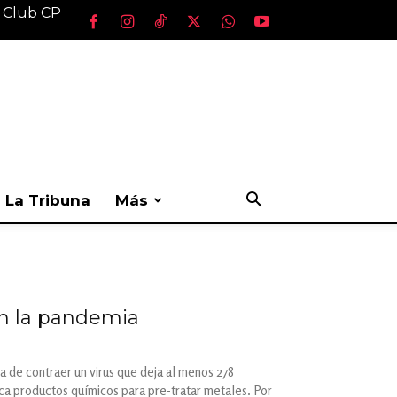
l Club CP
La Tribuna
Más
en la pandemia
 de contraer un virus que deja al menos 278
ca productos químicos para pre-tratar metales. Por