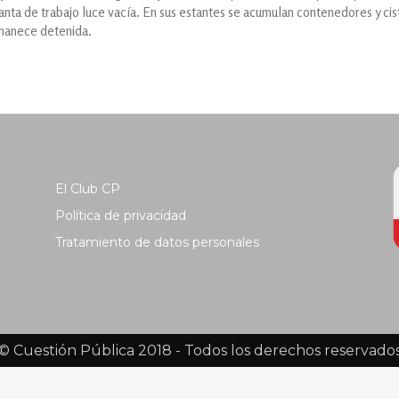
lanta de trabajo luce vacía. En sus estantes se acumulan contenedores y ci
manece detenida.
El Club CP
Política de privacidad
Tratamiento de datos personales
© Cuestión Pública 2018 - Todos los derechos reservado