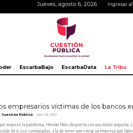
jueves, agosto 6, 2026
Ingresar a
oder
EscarbaBajo
EscarbaData
La Tribu
Cuestión
s empresarios víctimas de los bancos 
-
Cuestión Pública
abril 29, 2020
Pública
que empezó la pandemia, Hernán Niño despierta con una doble angustia. La
y más de 6.200 contagiados, y la de tener que cerrar su empresa que fabri