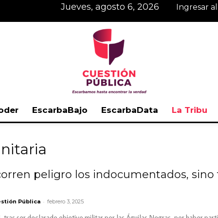
jueves, agosto 6, 2026
Ingresar a
oder
EscarbaBajo
EscarbaData
La Tribu
Cuestión
nitaria
 corren peligro los indocumentados, sin
Pública
-
stión Pública
febrero 3, 2025
tras ser declarado objetivo militar por las Águilas Negras, por haber par