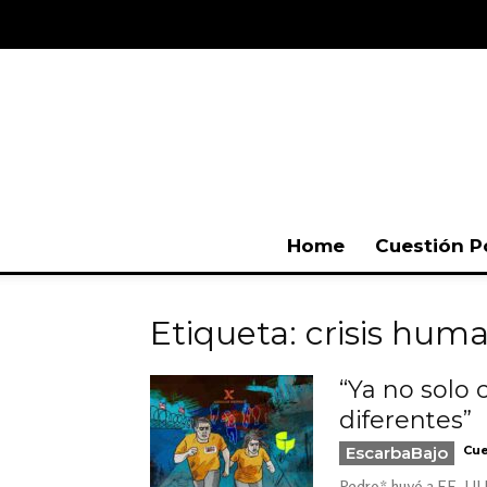
Home
Cuestión P
Etiqueta: crisis huma
“Ya no solo
diferentes”
EscarbaBajo
Cue
Pedro* huyó a EE. UU. 