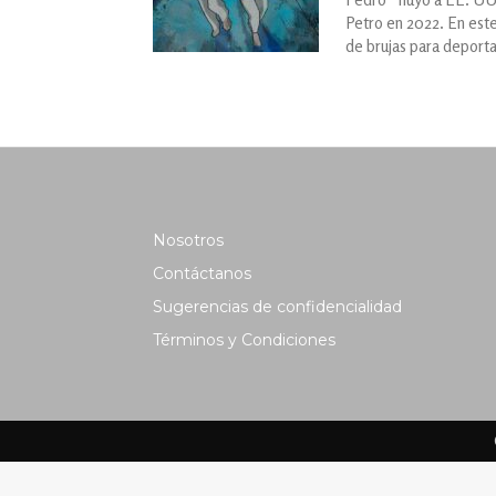
Petro en 2022. En este
de brujas para deportar
Nosotros
Contáctanos
Sugerencias de confidencialidad
Términos y Condiciones