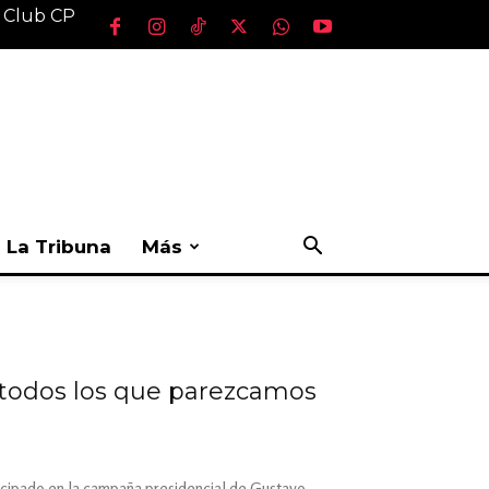
l Club CP
La Tribuna
Más
o todos los que parezcamos
ticipado en la campaña presidencial de Gustavo