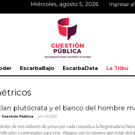
miércoles, agosto 5, 2026
Ingresar a
oder
EscarbaBajo
EscarbaData
La Tribu
Cuestión
étricos
 clan plutócrata y el banco del hombre m
-
Cuestión Pública
julio 30, 2020
Pública
edor de tres millones de pesos por cada consulta a la Registraduría Nacion
tificados y contratados para esto. Algunos son los mismos que están detrá