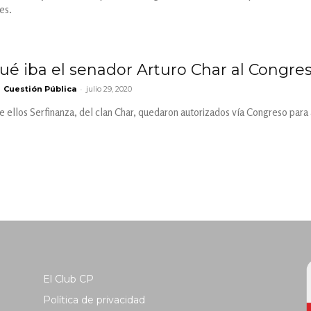
es.
 qué iba el senador Arturo Char al Con
-
Cuestión Pública
julio 29, 2020
 ellos Serfinanza, del clan Char, quedaron autorizados vía Congreso para 
El Club CP
Política de privacidad