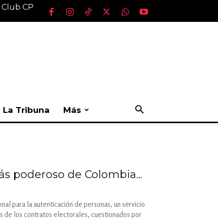
l Club CP
La Tribuna
Más
ás poderoso de Colombia...
al para la autenticación de personas, un servicio
s de los contratos electorales, cuestionados por