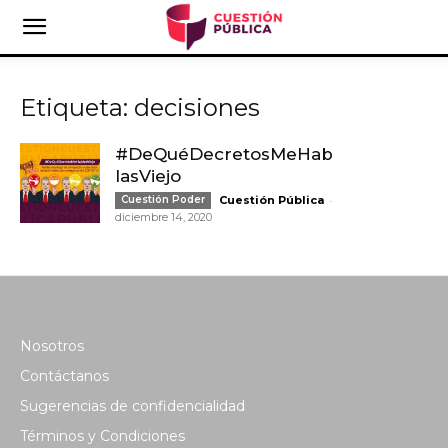
Etiqueta: decisiones
#DeQuéDecretosMeHab
lasViejo
-
Cuestión Poder
Cuestión Pública
diciembre 14, 2020
Nosotros
Contáctanos
Sugerencias de confidencialidad
Términos y Condiciones