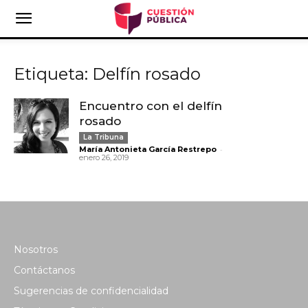
Etiqueta: Delfín rosado
Encuentro con el delfín
rosado
La Tribuna
-
María Antonieta García Restrepo
enero 26, 2019
Nosotros
Contáctanos
Sugerencias de confidencialidad