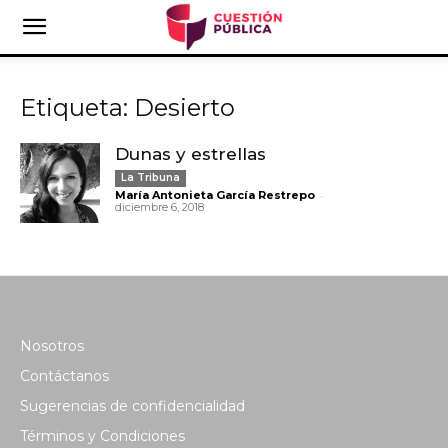
Etiqueta: Desierto
Dunas y estrellas
La Tribuna
-
María Antonieta García Restrepo
diciembre 6, 2018
Nosotros
Contáctanos
Sugerencias de confidencialidad
Términos y Condiciones