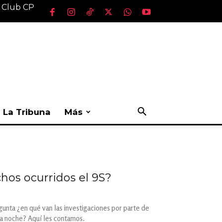
l Club CP
La Tribuna
Más
chos ocurridos el 9S?
unta ¿en qué van las investigaciones por parte de
esa noche? Aquí les contamos.