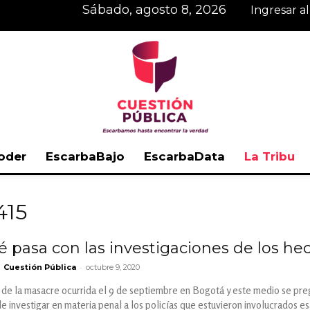
sábado, agosto 8, 2026
Ingresar a
oder
EscarbaBajo
EscarbaData
La Tribu
Cuestión
415
ué pasa con las investigaciones de los he
-
Cuestión Pública
octubre 9, 2020
Pública
de la masacre ocurrida el 9 de septiembre en Bogotá y este medio se preg
e investigar en materia penal a los policías que estuvieron involucrados 