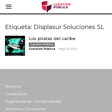
Etiqueta: Displasur Soluciones SL
Los piratas del caribe
Cuestión Pública
-
Cuestión Pública
mayo 29, 2024
Nosotros
Contáctanos
Sugerencias de confidencialidad
Términos y Condiciones