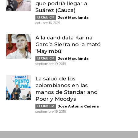
que podría llegar a
Suárez (Cauca)
-
El Club CP
José Marulanda
octubre 16, 2019
A la candidata Karina
García Sierra no la mató
‘Mayimbú’
-
El Club CP
José Marulanda
septiembre 19, 2019
La salud de los
colombianos en las
manos de Standar and
Poor y Moodys
-
El Club CP
Jose Antonio Cadena
septiembre 19, 2019