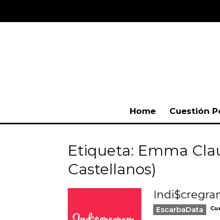
Home
Cuestión P
Etiqueta: Emma Clau
Castellanos)
Indi$cregra
EscarbaData
Cue