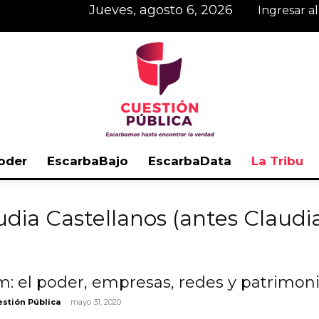
jueves, agosto 6, 2026
Ingresar a
oder
EscarbaBajo
EscarbaData
La Tribu
Cuestión
dia Castellanos (antes Claudi
m: el poder, empresas, redes y patrimoni
Pública
-
stión Pública
mayo 31, 2020