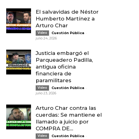
El salvavidas de Néstor
Humberto Martínez a
Arturo Char
-
Video
Cuestión Pública
julio 24, 2026
Justicia embargó el
Parqueadero Padilla,
antigua oficina
financiera de
paramilitares
-
Video
Cuestión Pública
julio 23, 2026
Arturo Char contra las
cuerdas: Se mantiene el
llamado a juicio por
COMPRA DE...
-
Video
Cuestión Pública