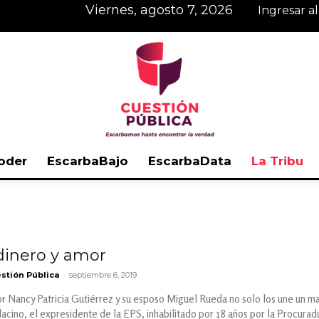
viernes, agosto 7, 2026
Ingresar a
oder
EscarbaBajo
EscarbaData
La Tribu
Cuestión
dinero y amor
-
stión Pública
septiembre 6, 2019
Pública
rior Nancy Patricia Gutiérrez y su esposo Miguel Rueda no solo los une un m
acino, el expresidente de la EPS, inhabilitado por 18 años por la Procurad