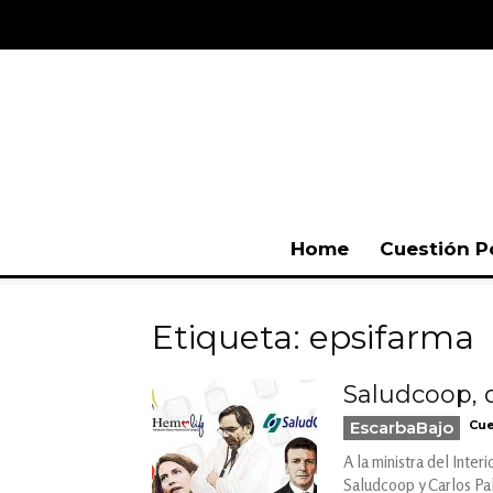
Home
Cuestión P
Etiqueta: epsifarma
Saludcoop, 
EscarbaBajo
Cue
A la ministra del Inte
Saludcoop y Carlos Pal