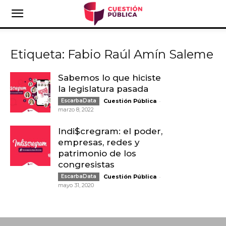
Etiqueta: Fabio Raúl Amín Saleme
Sabemos lo que hiciste
la legislatura pasada
-
EscarbaData
Cuestión Pública
marzo 8, 2022
Indi$cregram: el poder,
empresas, redes y
patrimonio de los
congresistas
-
EscarbaData
Cuestión Pública
mayo 31, 2020