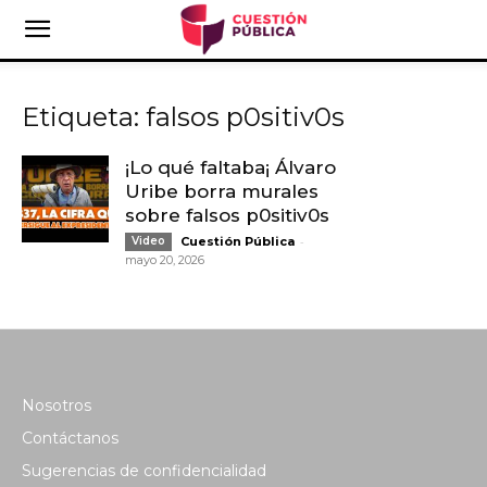
Etiqueta: falsos p0sitiv0s
¡Lo qué faltaba¡ Álvaro
Uribe borra murales
sobre falsos p0sitiv0s
-
Video
Cuestión Pública
mayo 20, 2026
Nosotros
Contáctanos
Sugerencias de confidencialidad