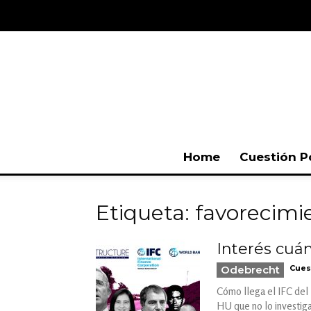
Home
Cuestión P
Etiqueta: favorecimi
Interés cuán
Odebrecht
Cues
Cómo llega el IFC del 
HU que no lo investig