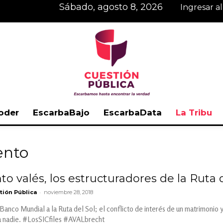
sábado, agosto 8, 2026
Ingresar a
oder
EscarbaBajo
EscarbaData
La Tribu
Cuestión
ento
to valés, los estructuradores de la Ruta 
-
tión Pública
noviembre 28, 2018
Pública
Banco Mundial a la Ruta del Sol; el conflicto de interés de un matrimonio y 
a nadie. #LosSICfiles #AVALbrecht